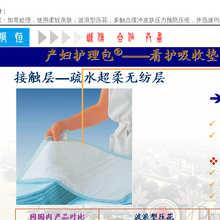
势：
层：加茸处理，使用柔软亲肤；波浪型压花，多触点缓冲皮肤压力预防压疮，并迅速均