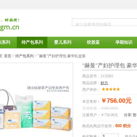
妇系列
待产包系列
婴儿系列
绞股蓝
孕期知识
置:
首页
>
待产包系列
>
"赫曼"产妇护理包 豪华礼盒装
"赫曼"产妇护理包 豪
商品货号：2132601
商品品牌：
妙力
用户评价：
￥756.00元
本店售价：
市场价格：
￥869.40元
注册用户：
￥756.00元
分享
|
暂
800 积分
购买此商品可使用：
购买数量：
商品总