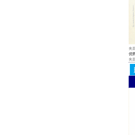
夹
优
夹