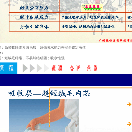
层：高吸收纤维素绒毛层，超强吸水能力并安全锁定液体
势：
层：短绒毛纤维，不易纠结成团；吸水性强