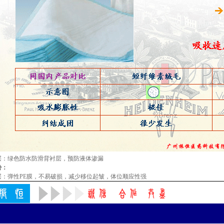
层：绿色防水防滑背衬层，预防液体渗漏
势：
层：弹性
PE
膜，不易破损，减少移位起皱，体位顺应性强