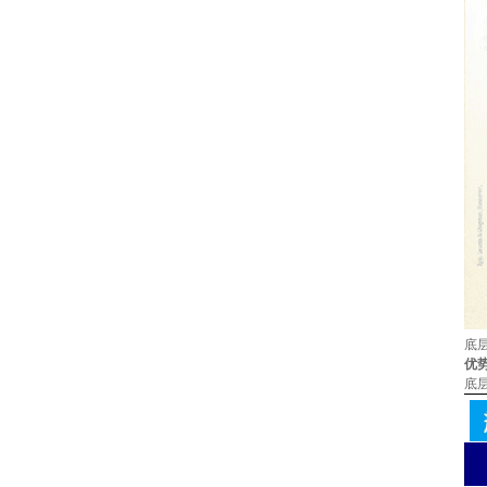
底
优
底