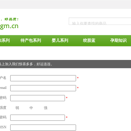
妇系列
待产包系列
婴儿系列
绞股蓝
孕期知识
马上加入我们惊喜多多，好运连连。
户名
*
email
*
密码
*
强度
弱
中
强
密码
*
MSN