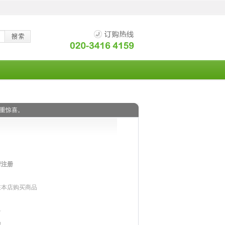
重惊喜。
请注册
在本店购买商品
：
料
品