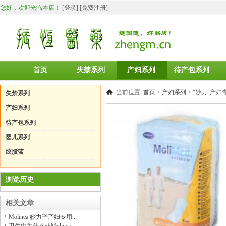
您好，欢迎光临本店！
[登录]
[免费注册]
首页
失禁系列
产妇系列
待产包系列
当前位置:
首页
>
产妇系列
>
"妙力"产妇专用
失禁系列
产妇系列
待产包系列
婴儿系列
绞股蓝
浏览历史
相关文章
Molinea 妙力™产妇专用...