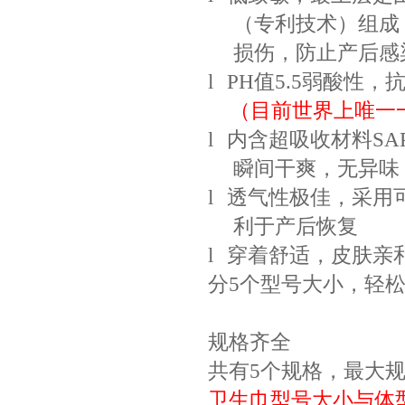
（专利技术）组成
损伤，防止产后感
l
PH
值
5.5
弱酸性，
（目前世界上唯一
l
内含超吸收材料
SA
瞬间干爽，无异味
l
透气性极佳，采用
利于产后恢复
l
穿着舒适，皮肤亲
分
5
个型号大小，轻
规格齐全
共有
5
个规格，最大
卫生巾型号大小与体