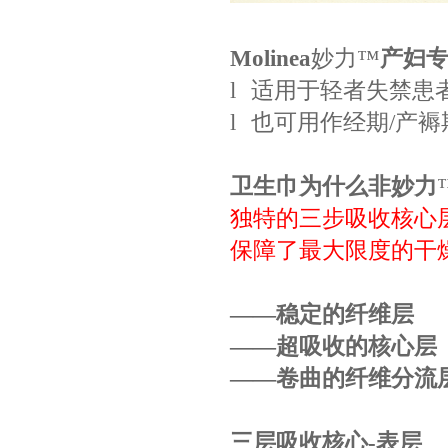
Molinea
妙力
™
产妇
l
适用于轻者失禁患
l
也可用作经期
/
产褥
卫生巾为什么非妙力
独特的三步吸收核心
保障了最大限度的干
——
稳定的纤维层
——
超吸收的核心层
——
卷曲的纤维分流
三层吸收核心
-
表层