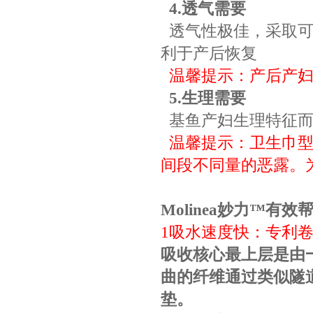
4.
透气需要
透气性极佳，采取
利于产后恢复
温馨提示：产后产
5.
生理需要
基鱼产妇生理特征
温馨提示：卫生巾
间段不同量的恶露。
Molinea
妙力
™
有效
1
吸水速度快：专利
吸收核心最上层是由
曲的纤维通过类似隧
垫。