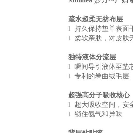
Molinea
妙力
™
产妇
疏水超柔无纺布层
l
持久保持垫单表面
l
柔软亲肤，对皮肤
独特液体分流层
l
瞬间导引液体至垫
l
专利的卷曲绒毛层
超强高分子吸收核心
l
超大吸收空间，安
l
锁住氨气和异味