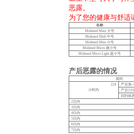
恶露。
为了您的健康与舒适
名称
Molimed Maxi
大号
Molimed Midi
中号
Molimed Mini
小号
Molimed Micro
微小号
Molimed Micro Light
超小号
产后恶露的情况
期间
224
产后第
小时内
产后
2
小
回到病
2
日内
3
日内
4
日内
5
日内
6
日内
7
日内