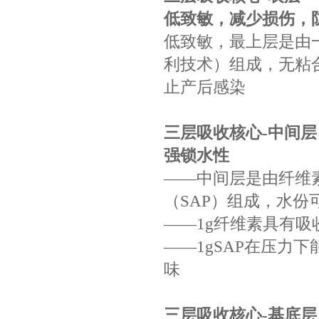
低致敏，减少损伤，
低致敏，最上层是由
利技术）组成，无粘
止产后感染
三层吸收核心
-
中间层
强锁水性
——
中间层是由纤维
（
SAP
）组成，水份
——1g
纤维素具有吸
——1gSAP
在压力下
味
三层吸收核心
-
基底层