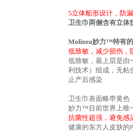
5
立体船形设计，防
卫生巾两侧含有立体
Molinea
妙力
™
特有
低致敏，减少损伤，
低致敏，最上层是由
利技术）组成，无粘
止产后感染
卫生巾表面略带黄色
妙力
™
目前世界上唯
抗菌性超强，避免感
健康的东方人皮肤的